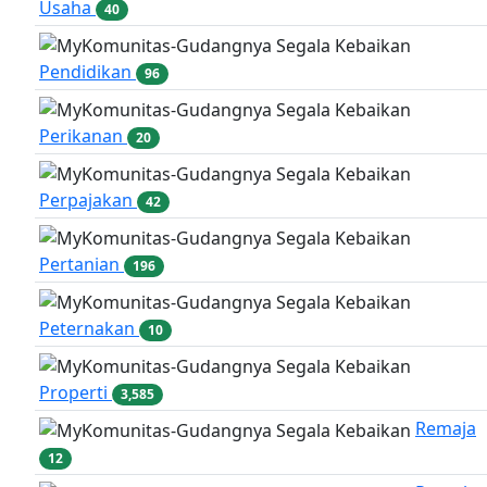
Usaha
40
Pendidikan
96
Perikanan
20
Perpajakan
42
Pertanian
196
Peternakan
10
Properti
3,585
Remaja
12