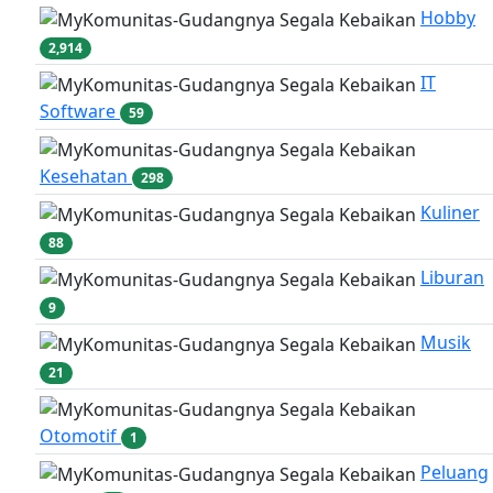
Hobby
2,914
IT
Software
59
Kesehatan
298
Kuliner
88
Liburan
9
Musik
21
Otomotif
1
Peluang