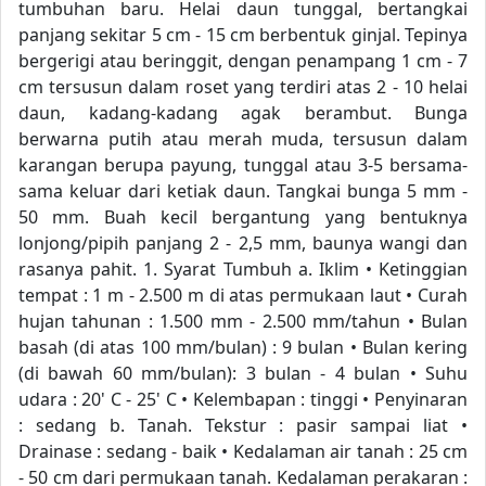
tumbuhan baru. Helai daun tunggal, bertangkai
panjang sekitar 5 cm - 15 cm berbentuk ginjal. Tepinya
bergerigi atau beringgit, dengan penampang 1 cm - 7
cm tersusun dalam roset yang terdiri atas 2 - 10 helai
daun, kadang-kadang agak berambut. Bunga
berwarna putih atau merah muda, tersusun dalam
karangan berupa payung, tunggal atau 3-5 bersama-
sama keluar dari ketiak daun. Tangkai bunga 5 mm -
50 mm. Buah kecil bergantung yang bentuknya
lonjong/pipih panjang 2 - 2,5 mm, baunya wangi dan
rasanya pahit. 1. Syarat Tumbuh a. Iklim • Ketinggian
tempat : 1 m - 2.500 m di atas permukaan laut • Curah
hujan tahunan : 1.500 mm - 2.500 mm/tahun • Bulan
basah (di atas 100 mm/bulan) : 9 bulan • Bulan kering
(di bawah 60 mm/bulan): 3 bulan - 4 bulan • Suhu
udara : 20' C - 25' C • Kelembapan : tinggi • Penyinaran
: sedang b. Tanah. Tekstur : pasir sampai liat •
Drainase : sedang - baik • Kedalaman air tanah : 25 cm
- 50 cm dari permukaan tanah. Kedalaman perakaran :