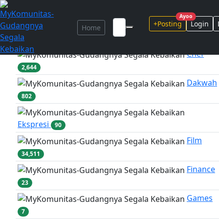
Marketplace
...
Ayoo
+Posting
Login
Home
Adventure
317
Chef
2,644
Dakwah
802
Ekspresi
90
Film
34,511
Finance
23
Games
7