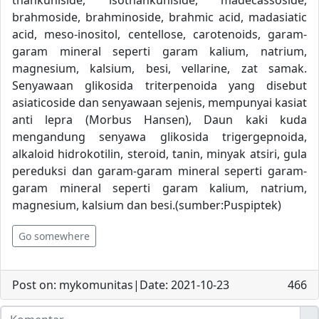
thankuniside, isothankuniside, madecassoside,
brahmoside, brahminoside, brahmic acid, madasiatic
acid, meso-inositol, centellose, carotenoids, garam-
garam mineral seperti garam kalium, natrium,
magnesium, kalsium, besi, vellarine, zat samak.
Senyawaan glikosida triterpenoida yang disebut
asiaticoside dan senyawaan sejenis, mempunyai kasiat
anti lepra (Morbus Hansen), Daun kaki kuda
mengandung senyawa glikosida trigergepnoida,
alkaloid hidrokotilin, steroid, tanin, minyak atsiri, gula
pereduksi dan garam-garam mineral seperti garam-
garam mineral seperti garam kalium, natrium,
magnesium, kalsium dan besi.(sumber:Puspiptek)
Go somewhere
Post on: mykomunitas|Date: 2021-10-23
466