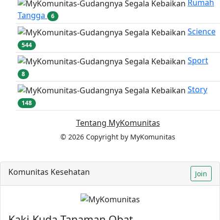
Rumah
Tangga
6
Science
544
Sport
8
Story
148
Tentang MyKomunitas
© 2026 Copyright by MyKomunitas
Komunitas Kesehatan
Join
Kaki Kuda Tanaman Obat