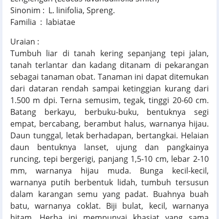
Sinonim : L. linifolia, Spreng.
Familia : labiatae
Uraian :
Tumbuh liar di tanah kering sepanjang tepi jalan,
tanah terlantar dan kadang ditanam di pekarangan
sebagai tanaman obat. Tanaman ini dapat ditemukan
dari dataran rendah sampai ketinggian kurang dari
1.500 m dpi. Terna semusim, tegak, tinggi 20-60 cm.
Batang berkayu, berbuku-buku, bentuknya segi
empat, bercabang, berambut halus, warnanya hijau.
Daun tunggal, letak berhadapan, bertangkai. Helaian
daun bentuknya lanset, ujung dan pangkainya
runcing, tepi bergerigi, panjang 1,5-10 cm, lebar 2-10
mm, warnanya hijau muda. Bunga kecil-kecil,
warnanya putih berbentuk lidah, tumbuh tersusun
dalam karangan semu yang padat. Buahnya buah
batu, warnanya coklat. Biji bulat, kecil, warnanya
hitam. Herba ini mempunyai khasiat yang sama