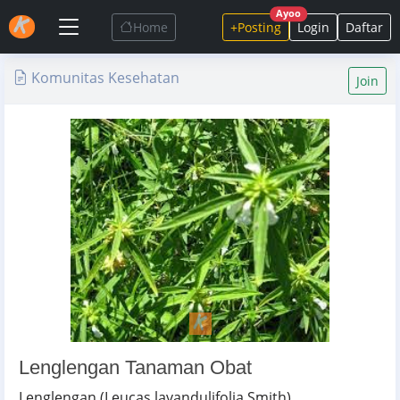
Ayoo
Home
+Posting
Login
Daftar
Komunitas Kesehatan
Join
Lenglengan Tanaman Obat
Lenglengan (Leucas lavandulifolia Smith)