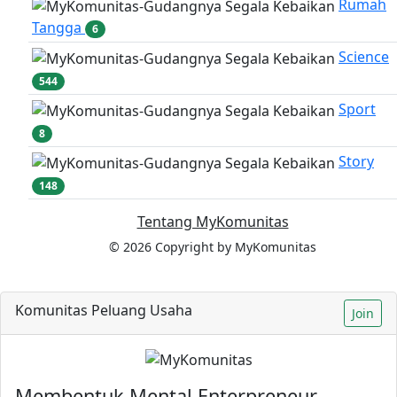
Rumah
Tangga
6
Science
544
Sport
8
Story
148
Tentang MyKomunitas
© 2026 Copyright by MyKomunitas
Komunitas Peluang Usaha
Join
Membentuk Mental Enterpreneur