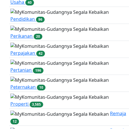
Usaha
40
Pendidikan
96
Perikanan
20
Perpajakan
42
Pertanian
196
Peternakan
10
Properti
3,585
Remaja
12