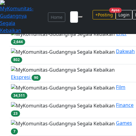
Marketplace
...
Ayoo
+Posting
Login
Home
Adventure
317
Chef
2,644
Dakwah
802
Ekspresi
90
Film
34,511
Finance
23
Games
7