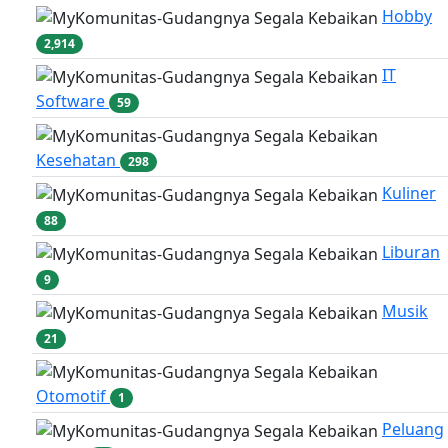
Hobby
2,914
IT
Software
59
Kesehatan
298
Kuliner
88
Liburan
9
Musik
21
Otomotif
1
Peluang