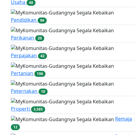
Usaha
40
Pendidikan
96
Perikanan
20
Perpajakan
42
Pertanian
196
Peternakan
10
Properti
3,585
Remaja
12