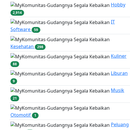
Hobby
2,914
IT
Software
59
Kesehatan
298
Kuliner
88
Liburan
9
Musik
21
Otomotif
1
Peluang