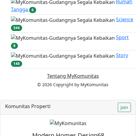
Rumah
Tangga
6
Science
544
Sport
8
Story
148
Tentang MyKomunitas
© 2026 Copyright by MyKomunitas
Komunitas Properti
Join
Modern Homes Design68