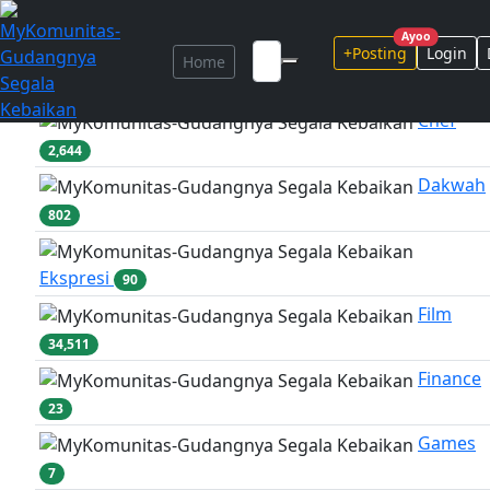
Marketplace
...
Ayoo
+Posting
Login
Home
Adventure
317
Chef
2,644
Dakwah
802
Ekspresi
90
Film
34,511
Finance
23
Games
7