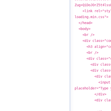
Zug+QiDoJOrZ5t4lss
<link rel="styles
loading.min.css">
</head>
<body>
<br />
<div class="con
<h3 align="center
<br />
<div class="c
<div class="car
<div class="c
<div class="
<input type="te
placeholder="Type 
</div>
<div class="tab