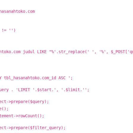
_hasanahtoko.com
 != '')
toko.com judul LIKE "%'.str_replace(' ', '%', $_POST['
Y tbl_hasanahtoko.com_id ASC ';
uery . 'LIMIT '.$start.', '.$limit.'';
ect->prepare($query);
e();
tement->rowCount();
ect->prepare($filter_query);