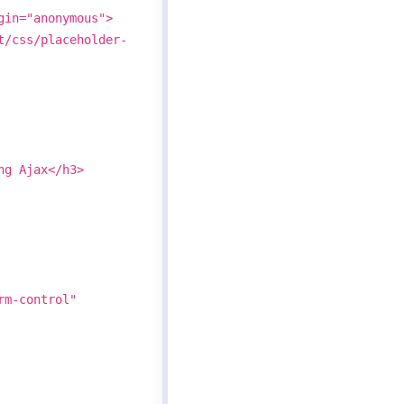
gin="anonymous">
/css/placeholder-
g Ajax</h3>
m-control"