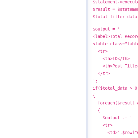
$statement->execut
$result = $stateme
$total_filter_data
$output = '
<label>Total Recor
<table class="tabl
<tr>
<th>ID</th>
<th>Post Title<
</tr>
';
if($total_data > 0
{
foreach($result 
{
$output .= '
<tr>
<td>'.$row["web