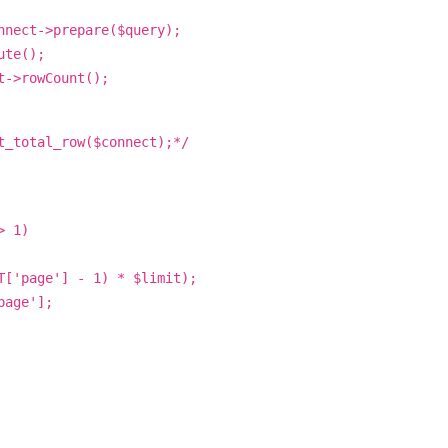
nect->prepare($query);
ute();
->rowCount();
t_total_row($connect);*/
> 1)
['page'] - 1) * $limit);
page'];