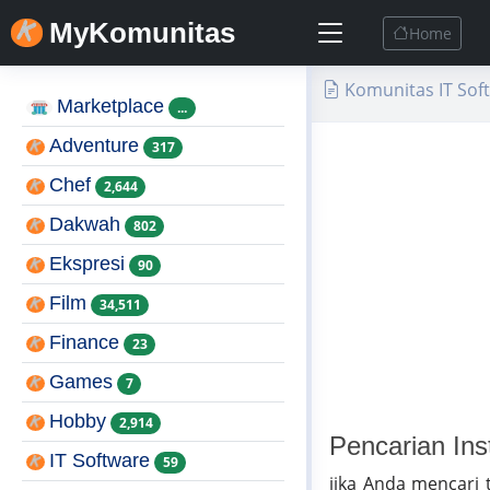
MyKomunitas
Home
Komunitas IT Sof
Marketplace
...
Adventure
317
Chef
2,644
Dakwah
802
Ekspresi
90
Film
34,511
Finance
23
Games
7
Hobby
2,914
Pencarian Ins
IT Software
59
jika Anda mencari 