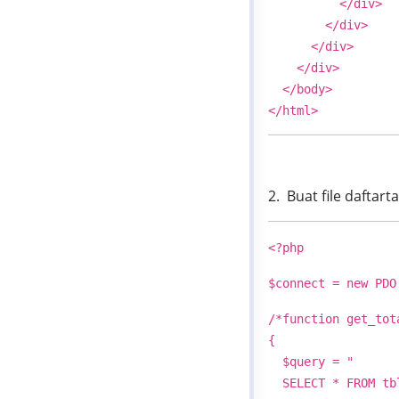
</div>
</div>
</div>
</div>
</body>
</html>
2. Buat file daftart
<?php
$connect = new PDO
/*function get_tot
{
$query = "
SELECT * FROM tbl