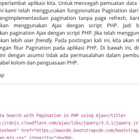
erlambat aplikasi kita. Untuk mencegah pemuatan data f
ini kami telah menggunakan fungsionalitas Pagination da
mengimplementasikan pagination tanpa page refresh, kare
 akan menggunakan Ajax dengan script PHP. Jadi
n pagination Ajax dengan script PHP. Jika telah menggun
akan lebih
user friendly
. Pada postingan kali ini, kita aka
gan fitur Pagination pada aplikasi PHP. Di bawah ini, d
l ini dengan asumsi tidak ada permasalahan dalam pemb
abel kolom dan penguasaan PHP.
hp
Search with Pagination in PHP using Ajax</title>
://cdnjs.cloudflare.com/ajax/libs/jquery/3.3.1/jquery.js
heet" href="https://maxcdn.bootstrapcdn.com/bootstrap
ap.min.css" integrity="sha384-