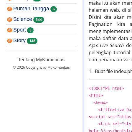
maka itu akan memp
Rumah Tangga
6
halaman web, di s
Disini kita akan 
Science
544
Pagination kita
Sport
8
mengimplementasika
maka daftar data 
Story
148
Ajax
Live Search
den
pelengkap tutoria
dan penamaan vari
Tentang MyKomunitas
© 2026 Copyright by MyKomunitas
1. Buat file index.p
<!DOCTYPE html>
<html>
<head>
<title>Live Data 
<script src="https
<link rel="styles
beta.3/css/bootstr