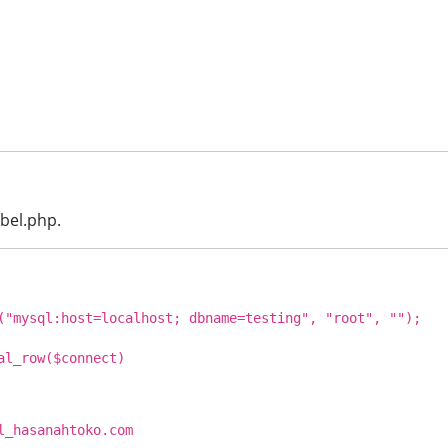
abel.php.
("mysql:host=localhost; dbname=testing", "root", "");
al_row($connect)
_hasanahtoko.com