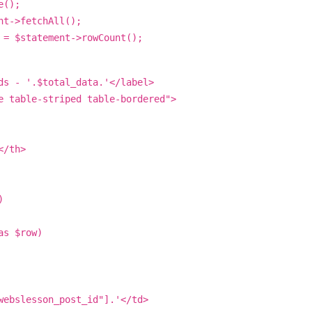
e();
nt->fetchAll();
 = $statement->rowCount();
ds - '.$total_data.'</label>
e table-striped table-bordered">
/th>
)
as $row)
slesson_post_id"].'</td>