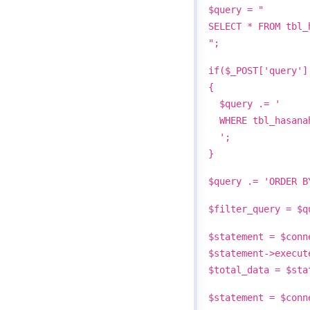
$query = "
SELECT * FROM tbl
";
if($_POST['query']
{
$query .= '
WHERE tbl_hasanah
';
}
$query .= 'ORDER B
$filter_query = $q
$statement = $conn
$statement->execut
$total_data = $sta
$statement = $conn