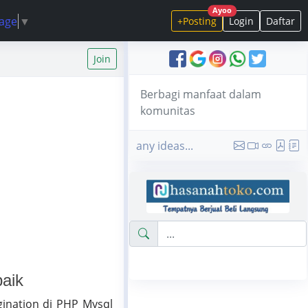
Ayoo
uage
▼
+Posting
Login
Daftar
Join
Berbagi manfaat dalam
komunitas
any ideas...
baik
gination di PHP Mysql