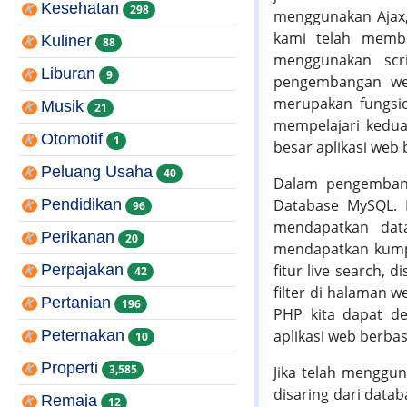
Kesehatan
298
menggunakan Ajax, 
kami telah membu
Kuliner
88
menggunakan scr
Liburan
9
pengembangan web
merupakan fungsion
Musik
21
mempelajari kedua
Otomotif
1
besar aplikasi web 
Peluang Usaha
40
Dalam pengembang
Pendidikan
Database MySQL. D
96
mendapatkan data
Perikanan
20
mendapatkan kumpu
Perpajakan
fitur live search, 
42
filter di halaman 
Pertanian
196
PHP kita dapat d
Peternakan
aplikasi web berbas
10
Properti
3,585
Jika telah menggun
disaring dari data
Remaja
12