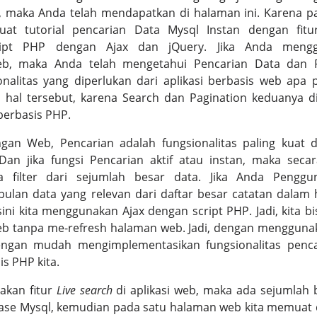
maka Anda telah mendapatkan di halaman ini. Karena pad
at tutorial pencarian Data Mysql Instan dengan fitu
ipt PHP dengan Ajax dan jQuery. Jika Anda meng
, maka Anda telah mengetahui Pencarian Data dan P
alitas yang diperlukan dari aplikasi berbasis web apa 
 hal tersebut, karena Search dan Pagination keduanya d
berbasis PHP.
an Web, Pencarian adalah fungsionalitas paling kuat 
an jika fungsi Pencarian aktif atau instan, maka sec
 filter dari sejumlah besar data. Jika Anda Pengg
lan data yang relevan dari daftar besar catatan dalam h
disini kita menggunakan Ajax dengan script PHP. Jadi, kita
web tanpa me-refresh halaman web. Jadi, dengan mengguna
engan mudah mengimplementasikan fungsionalitas penca
is PHP kita.
akan fitur
Live search
di aplikasi web, maka ada sejumlah 
base Mysql, kemudian pada satu halaman web kita memuat da