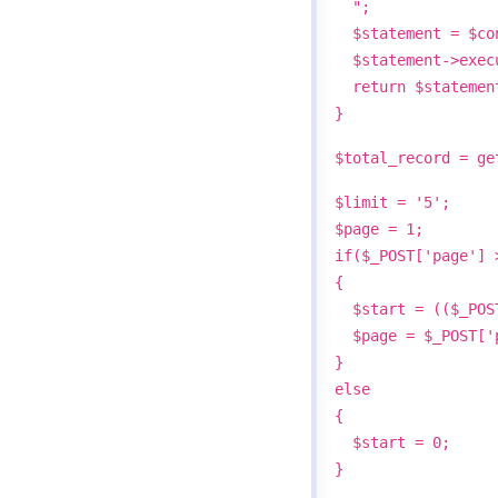
";
$statement = $con
$statement->exec
return $statement
}
$total_record = ge
$limit = '5';
$page = 1;
if($_POST['page'] 
{
$start = (($_POST
$page = $_POST['
}
else
{
$start = 0;
}