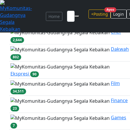
Marketplace
...
Ayoo
+Posting
Login
Home
Adventure
317
Chef
2,644
Dakwah
802
Ekspresi
90
Film
34,511
Finance
23
Games
7