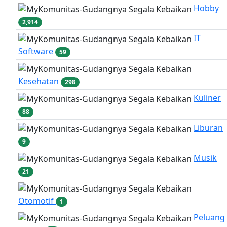
Hobby
2,914
IT
Software
59
Kesehatan
298
Kuliner
88
Liburan
9
Musik
21
Otomotif
1
Peluang