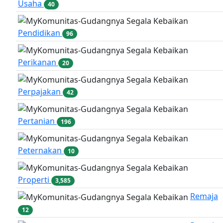
Usaha
40
Pendidikan
96
Perikanan
20
Perpajakan
42
Pertanian
196
Peternakan
10
Properti
3,585
Remaja
12