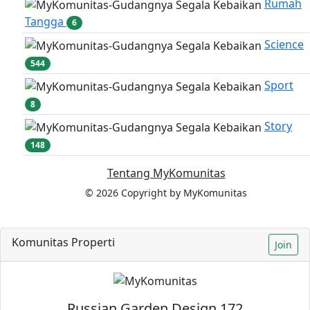
Rumah
Tangga
6
Science
544
Sport
8
Story
148
Tentang MyKomunitas
© 2026 Copyright by MyKomunitas
Komunitas Properti
Join
Russian Garden Design 172