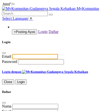
.html"/>
MyKomunitas
Select Language
▼
Login
Daftar
+Posting
Ayoo
Login
Email
Password
Login dengan
Close
Login
Daftar
Nama