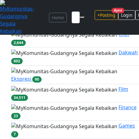
Marketplace
...
Ayoo
+Posting
Login
Home
Adventure
317
Chef
2,644
Dakwah
802
Ekspresi
90
Film
34,511
Finance
23
Games
7