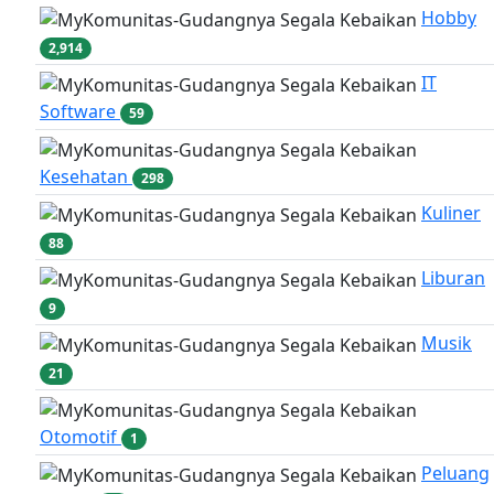
Hobby
2,914
IT
Software
59
Kesehatan
298
Kuliner
88
Liburan
9
Musik
21
Otomotif
1
Peluang