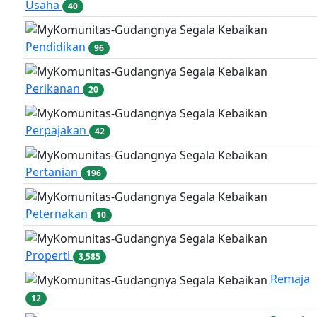
Usaha
40
Pendidikan
96
Perikanan
20
Perpajakan
42
Pertanian
196
Peternakan
10
Properti
3,585
Remaja
12