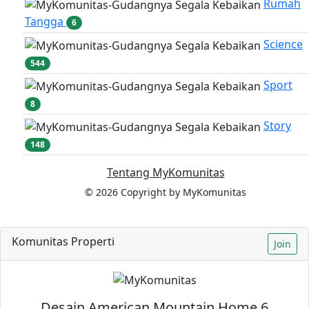
Rumah
Tangga
6
Science
544
Sport
8
Story
148
Tentang MyKomunitas
© 2026 Copyright by MyKomunitas
Komunitas Properti
Join
Desain American Mountain Home 6