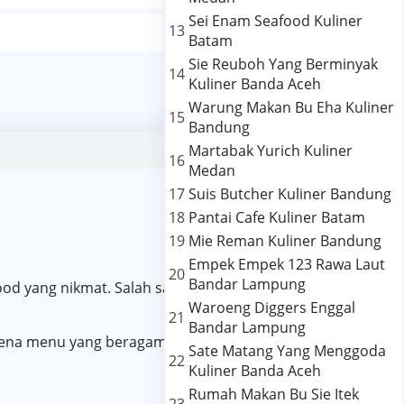
Sei Enam Seafood Kuliner
13
Batam
Sie Reuboh Yang Berminyak
14
Kuliner Banda Aceh
Warung Makan Bu Eha Kuliner
15
Bandung
Martabak Yurich Kuliner
16
Medan
17
Suis Butcher Kuliner Bandung
18
Pantai Cafe Kuliner Batam
19
Mie Reman Kuliner Bandung
Empek Empek 123 Rawa Laut
20
Bandar Lampung
 yang nikmat. Salah satu menu favorit disini adalah
Waroeng Diggers Enggal
21
Bandar Lampung
arena menu yang beragam dan rasa yang lezat, harganya
Sate Matang Yang Menggoda
22
Kuliner Banda Aceh
Rumah Makan Bu Sie Itek