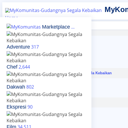
MyKom
Home
...
Marketplace
Login
Select Language
▼
Login
Daftar
317
Adventure
+Posting
Ayoo
Email
Password
2,644
Chef
Login dengan
802
Dakwah
Close
Login
Daftar
90
Ekspresi
Nama
34,511
Film