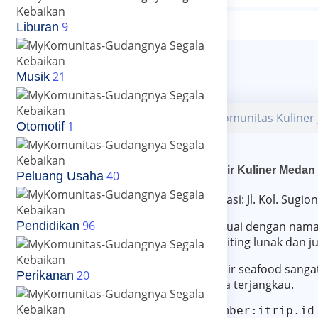
Posting Video
9
Liburan
Close
21
Musik
Komunitas Kuliner
1
Otomotif
Wajir Kuliner Medan
40
Peluang Usaha
Lokasi: Jl. Kol. Sug
96
Sesuai dengan naman
Pendidikan
kepiting lunak dan ju
Wajir seafood sanga
20
Perikanan
juga terjangkau.
Sumber:itrip.id