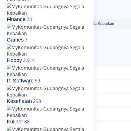
Email
Password
23
Finance
Daftar dengan
7
Games
Close
Daftar
Pilih Kategori
2,914
Hobby
Posting Artikel/Image/Story
59
IT Software
Posting PDF
Posting Link Youtube
298
Kesehatan
Photo Story
88
Kuliner
Posting File