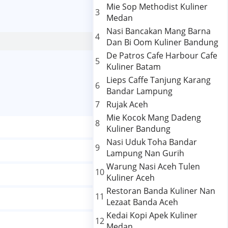
Mie Sop Methodist Kuliner
3
Medan
Nasi Bancakan Mang Barna
4
Dan Bi Oom Kuliner Bandung
De Patros Cafe Harbour Cafe
5
Kuliner Batam
Lieps Caffe Tanjung Karang
6
Bandar Lampung
7
Rujak Aceh
Mie Kocok Mang Dadeng
8
Kuliner Bandung
Nasi Uduk Toha Bandar
9
Lampung Nan Gurih
Warung Nasi Aceh Tulen
10
Kuliner Aceh
Restoran Banda Kuliner Nan
11
Lezaat Banda Aceh
Kedai Kopi Apek Kuliner
12
Medan