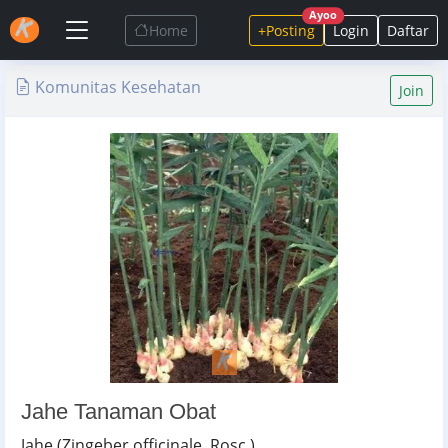
Ayoo
Home
+Posting
Login
Daftar
Komunitas Kesehatan
Join
Jahe Tanaman Obat
Jahe (Zingeber officinale, Rosc.)