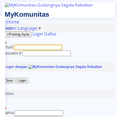
MyKomunitas
Home
Select Language
▼
Login
Login
Daftar
+Posting
Ayoo
Email
Password
Login dengan
Close
Login
Daftar
Nama