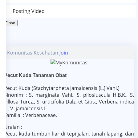
Posting Video
Close
Komunitas Kesehatan
Join
Pecut Kuda Tanaman Obat
Pecut Kuda (Stachytarpheta jamaicensis [L.] Vahl.)
Sinonim : S. marginata Vahl., S. pilosiuscula H.B.K., S.
villosa Turcz., S. urticifolia Dalz. et Gibs., Verbena indica
L., V. jamaicensis L.
Familia : Verbenaceae.
Uraian :
Pecut kuda tumbuh liar di tepi jalan, tanah lapang, dan