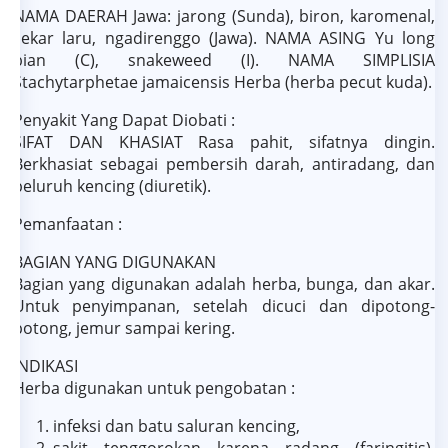
NAMA DAERAH Jawa: jarong (Sunda), biron, karomenal,
sekar laru, ngadirenggo (Jawa). NAMA ASING Yu long
bian (C), snakeweed (I). NAMA SIMPLISIA
Stachytarphetae jamaicensis Herba (herba pecut kuda).
Penyakit Yang Dapat Diobati :
SIFAT DAN KHASIAT Rasa pahit, sifatnya dingin.
Berkhasiat sebagai pembersih darah, antiradang, dan
peluruh kencing (diuretik).
Pemanfaatan :
BAGIAN YANG DIGUNAKAN
Bagian yang digunakan adalah herba, bunga, dan akar.
Untuk penyimpanan, setelah dicuci dan dipotong-
potong, jemur sampai kering.
INDIKASI
Herba digunakan untuk pengobatan :
infeksi dan batu saluran kencing,
sakit tenggorokan karena radang (faringitis),