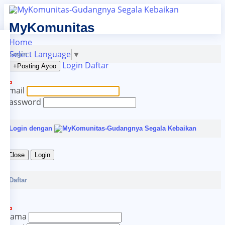
MyKomunitas
Home
Select Language
▼
Login
Login
Daftar
+Posting
Ayoo
Email
Password
Login dengan
Close
Login
Daftar
Nama