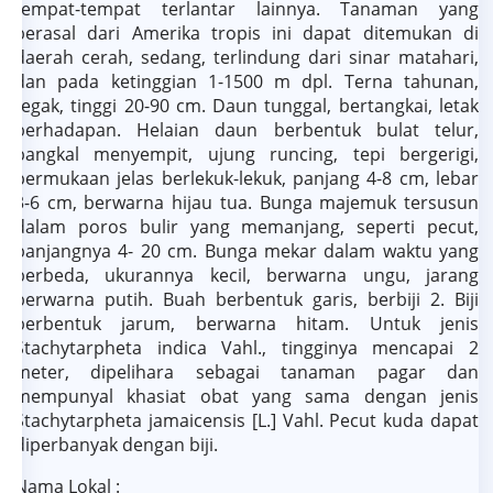
tempat-tempat terlantar lainnya. Tanaman yang
berasal dari Amerika tropis ini dapat ditemukan di
daerah cerah, sedang, terlindung dari sinar matahari,
dan pada ketinggian 1-1500 m dpl. Terna tahunan,
tegak, tinggi 20-90 cm. Daun tunggal, bertangkai, letak
berhadapan. Helaian daun berbentuk bulat telur,
pangkal menyempit, ujung runcing, tepi bergerigi,
permukaan jelas berlekuk-lekuk, panjang 4-8 cm, lebar
3-6 cm, berwarna hijau tua. Bunga majemuk tersusun
dalam poros bulir yang memanjang, seperti pecut,
panjangnya 4- 20 cm. Bunga mekar dalam waktu yang
berbeda, ukurannya kecil, berwarna ungu, jarang
berwarna putih. Buah berbentuk garis, berbiji 2. Biji
berbentuk jarum, berwarna hitam. Untuk jenis
Stachytarpheta indica Vahl., tingginya mencapai 2
meter, dipelihara sebagai tanaman pagar dan
mempunyal khasiat obat yang sama dengan jenis
Stachytarpheta jamaicensis [L.] Vahl. Pecut kuda dapat
diperbanyak dengan biji.
Nama Lokal :