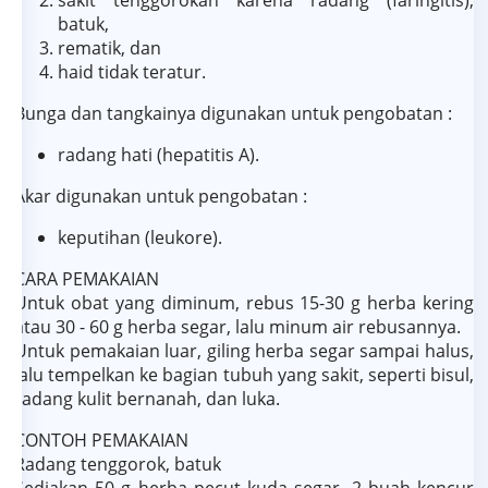
batuk,
rematik, dan
haid tidak teratur.
Bunga dan tangkainya digunakan untuk pengobatan :
radang hati (hepatitis A).
Akar digunakan untuk pengobatan :
keputihan (leukore).
CARA PEMAKAIAN
Untuk obat yang diminum, rebus 15-30 g herba kering
atau 30 - 60 g herba segar, lalu minum air rebusannya.
Untuk pemakaian luar, giling herba segar sampai halus,
lalu tempelkan ke bagian tubuh yang sakit, seperti bisul,
radang kulit bernanah, dan luka.
CONTOH PEMAKAIAN
Radang tenggorok, batuk
Sediakan 50 g herba pecut kuda segar, 2 buah kencur