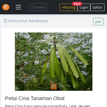
Ayoo
Home
+Posting
Login
Daftar
Komunitas Kesehatan
Join
Petai Cina Tanaman Obat
Petai Cina (Leucaena leucocephala, Lmk. de wit)