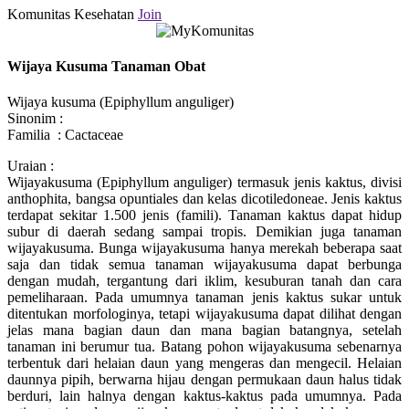
Komunitas Kesehatan
Join
Wijaya Kusuma Tanaman Obat
Wijaya kusuma (Epiphyllum anguliger)
Sinonim :
Familia : Cactaceae
Uraian :
Wijayakusuma (Epiphyllum anguliger) termasuk jenis kaktus, divisi
anthophita, bangsa opuntiales dan kelas dicotiledoneae. Jenis kaktus
terdapat sekitar 1.500 jenis (famili). Tanaman kaktus dapat hidup
subur di daerah sedang sampai tropis. Demikian juga tanaman
wijayakusuma. Bunga wijayakusuma hanya merekah beberapa saat
saja dan tidak semua tanaman wijayakusuma dapat berbunga
dengan mudah, tergantung dari iklim, kesuburan tanah dan cara
pemeliharaan. Pada umumnya tanaman jenis kaktus sukar untuk
ditentukan morfologinya, tetapi wijayakusuma dapat dilihat dengan
jelas mana bagian daun dan mana bagian batangnya, setelah
tanaman ini berumur tua. Batang pohon wijayakusuma sebenarnya
terbentuk dari helaian daun yang mengeras dan mengecil. Helaian
daunnya pipih, berwarna hijau dengan permukaan daun halus tidak
berduri, lain halnya dengan kaktus-kaktus pada umumnya. Pada