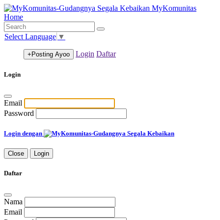
MyKomunitas
Home
Select Language
▼
Login
Daftar
+Posting
Ayoo
Login
Email
Password
Login dengan
Close
Login
Daftar
Nama
Email