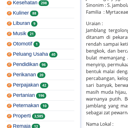
Kesehatan
298
Sinonim : S. jambol
Familia : Myrtacea
Kuliner
88
Liburan
Uraian :
9
Jamblang tergolon
Musik
21
ditanam di pekara
Otomotif
rendah sampai keti
1
bengkok, dan berca
Peluang Usaha
40
bulat memanjang at
Pendidikan
menyirip, permukaa
96
bentuk malai deng
Perikanan
20
percabangan, kelo
Perpajakan
sari banyak, berw
42
masih muda hijau, 
Pertanian
196
warnanya putih. B
Peternakan
jamblang yang mas
10
sebagai zat pewarn
Properti
3,585
Nama Lokal :
Remaja
12