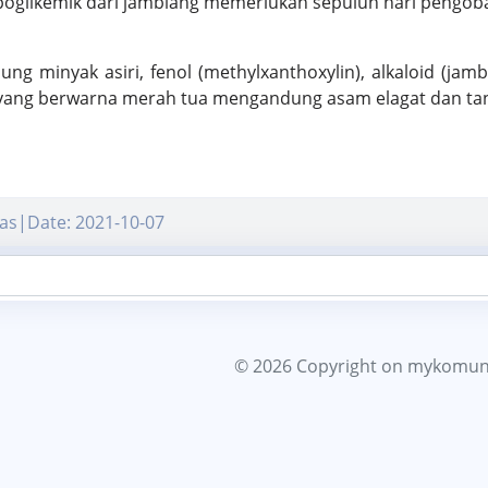
poglikemik dari jamblang memerlukan sepuluh hari pengob
g minyak asiri, fenol (methylxanthoxylin), alkaloid (jamb
n yang berwarna merah tua mengandung asam elagat dan ta
as|Date: 2021-10-07
© 2026 Copyright
on mykomun