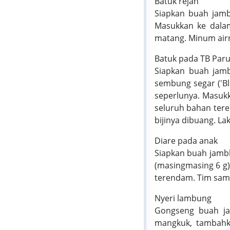
Batuk rejan
Siapkan buah jamb
Masukkan ke dalam
matang. Minum airn
Batuk pada TB Paru 
Siapkan buah jamb
sembung segar ('Bl
seperlunya. Masuk
seluruh bahan tere
bijinya dibuang. L
Diare pada anak
Siapkan buah jamb
(masingmasing 6 g
terendam. Tim sampa
Nyeri lambung
Gongseng buah ja
mangkuk, tambahk