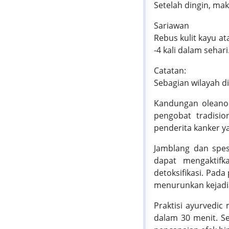
Setelah dingin, mak
Sariawan
Rebus kulit kayu a
-4 kali dalam sehari
Catatan:
Sebagian wilayah d
Kandungan oleanol
pengobat tradisio
penderita kanker 
Jamblang dan spes
dapat mengaktifk
detoksifikasi. Pad
menurunkan kejadi
Praktisi ayurvedi
dalam 30 menit. S