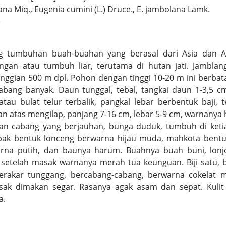
ana Miq., Eugenia cumini (L.) Druce., E. jambolana Lamk.
e
g tumbuhan buah-buahan yang berasal dari Asia dan Aus
ngan atau tumbuh liar, terutama di hutan jati. Jambla
nggian 500 m dpl. Pohon dengan tinggi 10-20 m ini berba
bang banyak. Daun tunggal, tebal, tangkai daun 1-3,5 c
au bulat telur terbalik, pangkal lebar berbentuk baji, t
n atas mengilap, panjang 7-16 cm, lebar 5-9 cm, warnanya
an cabang yang berjauhan, bunga duduk, tumbuh di keti
pak bentuk lonceng berwarna hijau muda, mahkota bentuk
arna putih, dan baunya harum. Buahnya buah buni, lonj
setelah masak warnanya merah tua keunguan. Biji satu, b
erakar tunggang, bercabang-cabang, berwarna cokelat 
ak dimakan segar. Rasanya agak asam dan sepat. Kulit
a.