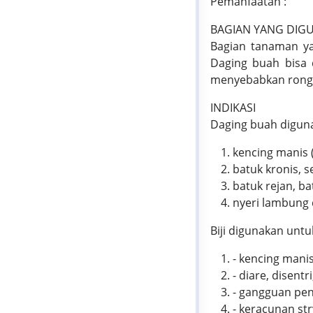
Pemanfaatan :
BAGIAN YANG DIG
Bagian tanaman yan
Daging buah bisa 
menyebabkan rongg
INDIKASI
Daging buah digun
kencing manis (
batuk kronis, s
batuk rejan, ba
nyeri lambung 
Biji digunakan unt
- kencing manis
- diare, disentri
- gangguan pen
- keracunan str