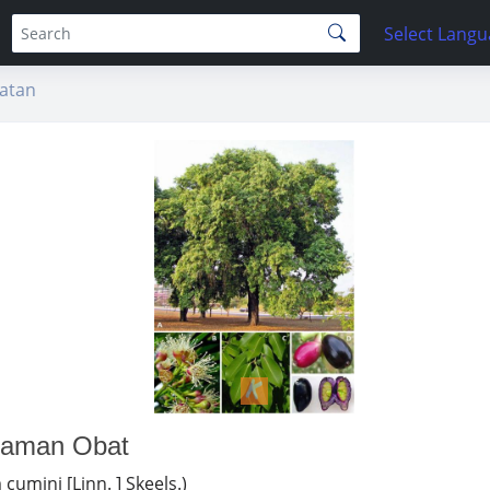
Select Lang
atan
naman Obat
cumini [Linn. ] Skeels.)