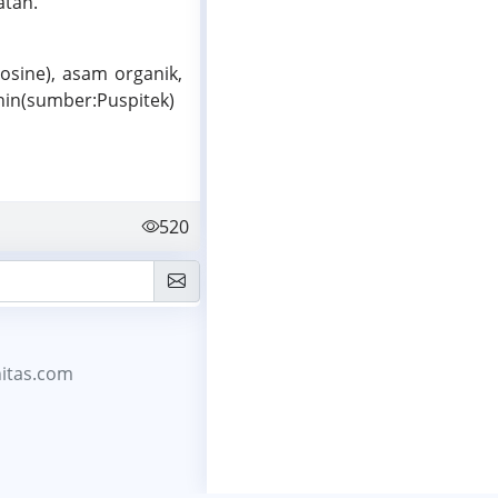
atan.
osine), asam organik,
nin(sumber:Puspitek)
520
itas.com