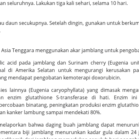
an seluruhnya. Lakukan tiga kali sehari, selama 10 hari.
tau daun secukupnya. Setelah dingin, gunakan untuk berku
.
i Asia Tenggara menggunakan akar jamblang untuk pengobat
ic acid pada jamblang dan Surinam cherry (Eugenia unif
nal di Amerika Selatan untuk mengurangi kerusakan pa
yang mendapat pengobatan kemoterapi doxorubicin.
ies lainnya (Eugenia caryophyllata) yang dimasak men
an enzim glutathione S-transferase di hati. Enzim in
a percobaan binatang, peningkatan produksi enzim glutathio
an kanker lambung sampai mendekati 80%.
c melaporkan bahwa daging buah jamblang dapat menurun
ementara biji jamblang menurunkan kadar gula dalam 24