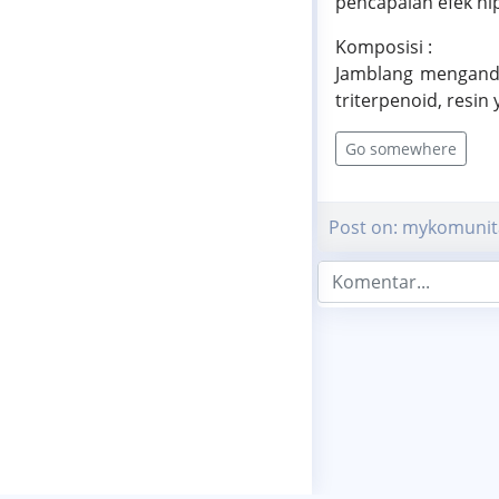
pencapaian efek hi
Komposisi :
Jamblang mengandun
triterpenoid, resi
Go somewhere
Post on: mykomunit