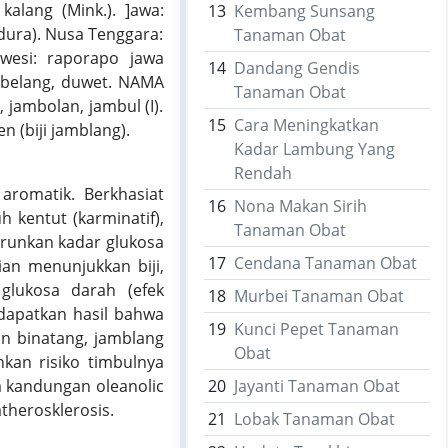
alang (Mink.). ]awa:
13
Kembang Sunsang
adura). Nusa Tenggara:
Tanaman Obat
lawesi: raporapo jawa
14
Dandang Gendis
ambelang, duwet. NAMA
Tanaman Obat
 jambolan, jambul (I).
15
Cara Meningkatkan
n (biji jamblang).
Kadar Lambung Yang
Rendah
aromatik. Berkhasiat
16
Nona Makan Sirih
 kentut (karminatif),
Tanaman Obat
runkan kadar glukosa
17
Cendana Tanaman Obat
tian menunjukkan biji,
glukosa darah (efek
18
Murbei Tanaman Obat
endapatkan hasil bahwa
19
Kunci Pepet Tanaman
an binatang, jamblang
Obat
kan risiko timbulnya
na kandungan oleanolic
20
Jayanti Tanaman Obat
therosklerosis.
21
Lobak Tanaman Obat