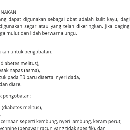
UNAKAN
g dapat digunakan sebagai obat adalah kulit kayu, dagi
digunakan segar atau yang telah dikeringkan. Jika dagin
a mulut dan lidah berwarna ungu.
akan untuk pengobatan:
diabetes melitus),
esak napas (asma),
tuk pada TB paru disertai nyeri dada,
dan diare.
uk pengobatan:
 (diabetes melitus),
,
cernaan seperti kembung, nyeri lambung, keram perut,
ychnine (penawar racun yang tidak spesifik), dan