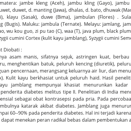
era: jambe kleng (Aceh), jambu kling (Gayo), jambu k
uwet, duwet, d. manting (Jawa), dhalas, d. bato, dhuwak (M
li), klayu (Sasak), duwe (Bima), jambulan (Flores) . Su
ng (Bugis). Maluku: jambula (Ternate). Melayu: jamlang, j
, wu kou guo, zi pu tao (C), waa (T), java plum, black plum,
gii cumini Cortex (kulit kayu jamblang), Syzygii cumini Seme
 Diobati :
ya asam manis, sifatnya sejuk, astringen kuat, berbau 
, menghentikan batuk, peluruh kencing (diuretik), peluruh
uan pencernaan, merangsang keluarnya air liur, dan menu
k). Kulit kayu berkhasiat untuk peluruh haid. Hasil peneli
kayu jamblang mempunyai khasiat menurunkan kadar 
 penderita diabetes melitus tipe II. Penelitian di India m
nsial sebagai obat kontrasepsi pada pria. Pada percoba
mbulnya katarak akibat diabetes. Jamblang juga menurun
mpai 60--90% pada penderita diabetes. Hal ini terjadi kare
g dapat menekan peran radikal bebas dalam pembentukan a