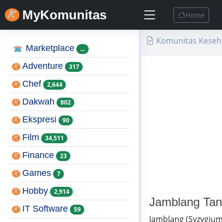
MyKomunitas
Home
Komunitas Keseh
Marketplace
...
Adventure
317
Chef
2,644
Dakwah
802
Ekspresi
90
Film
34,511
Finance
23
Games
7
Hobby
2,914
Jamblang Ta
IT Software
59
Jamblang (Syzygium 