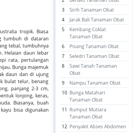
2
Benalu Tanaman Obat
3
Sirih Tanaman Obat
4
Jarak Bali Tanaman Obat
5
Kembang Coklat
tralia tropik. Biasa
Tanaman Obat
ng tumbuh di dataran
tang tebal, tumbuhnya
6
Pisang Tanaman Obat
m. Helaian daun lebar
7
Seledri Tanaman Obat
epi rata, pertulangan
8
Sawi Tanah Tanaman
 hijau. Bunga majemuk
Obat
ak daun dan di ujung
 bulat telur, benang
9
Nampu Tanaman Obat
ong, panjang 2-3 cm,
10
Bunga Matahari
entuk lonjong, keras,
Tanaman Obat
muda. Biasanya, buah
11
Rumput Mutiara
 kayu bisa digunakan
Tanaman Obat
12
Penyakit Abses Abdomen