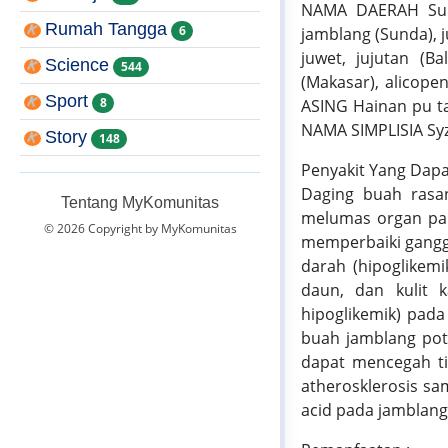
NAMA DAERAH Sumat
Rumah Tangga
6
jamblang (Sunda), j
juwet, jujutan (Ba
Science
544
(Makasar), alicope
Sport
8
ASING Hainan pu tao
NAMA SIMPLISIA Syzy
Story
148
Penyakit Yang Dapat
Daging buah rasan
Tentang MyKomunitas
melumas organ paru
© 2026 Copyright by MyKomunitas
memperbaiki gangg
darah (hipoglikemi
daun, dan kulit 
hipoglikemik) pada
buah jamblang pote
dapat mencegah ti
atherosklerosis sa
acid pada jamblan