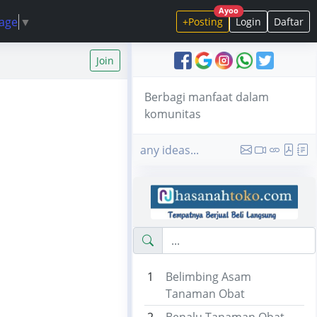
Ayoo
uage
▼
+Posting
Login
Daftar
Join
Berbagi manfaat dalam
komunitas
any ideas...
1
Belimbing Asam
Tanaman Obat