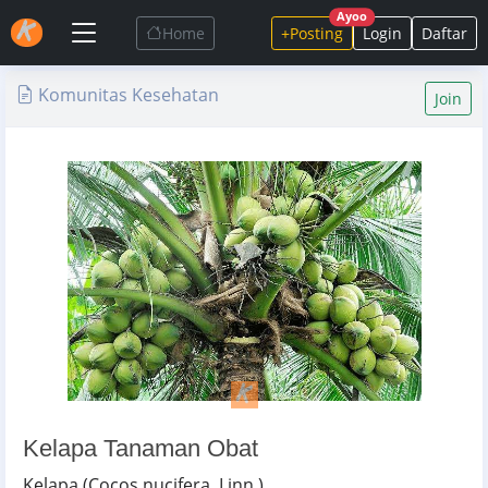
Ayoo
Home
+Posting
Login
Daftar
Komunitas Kesehatan
Join
Kelapa Tanaman Obat
Kelapa (Cocos nucifera, Linn.)