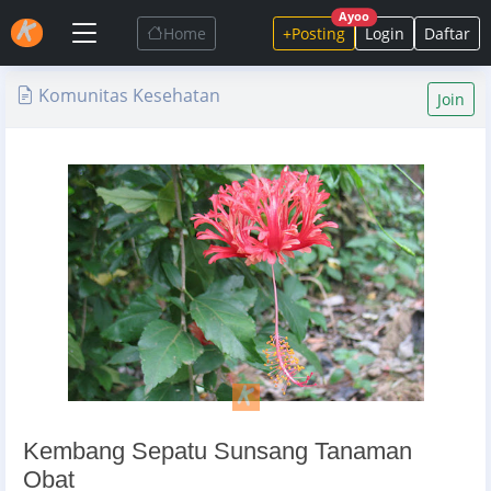
Ayoo
Home
+Posting
Login
Daftar
Komunitas Kesehatan
Join
Kembang Sepatu Sunsang Tanaman
Obat