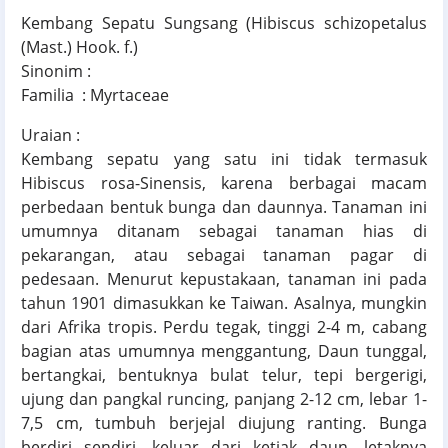
Kembang Sepatu Sungsang (Hibiscus schizopetalus
(Mast.) Hook. f.)
Sinonim :
Familia : Myrtaceae
Uraian :
Kembang sepatu yang satu ini tidak termasuk
Hibiscus rosa-Sinensis, karena berbagai macam
perbedaan bentuk bunga dan daunnya. Tanaman ini
umumnya ditanam sebagai tanaman hias di
pekarangan, atau sebagai tanaman pagar di
pedesaan. Menurut kepustakaan, tanaman ini pada
tahun 1901 dimasukkan ke Taiwan. Asalnya, mungkin
dari Afrika tropis. Perdu tegak, tinggi 2-4 m, cabang
bagian atas umumnya menggantung, Daun tunggal,
bertangkai, bentuknya bulat telur, tepi bergerigi,
ujung dan pangkal runcing, panjang 2-12 cm, lebar 1-
7,5 cm, tumbuh berjejal diujung ranting. Bunga
berdiri sendiri, keluar dari ketiak daun, letaknya