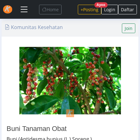
Ayoo
Home
+Posting
Login
Daftar
Komunitas Kesehatan
Join
Buni Tanaman Obat
Buni (Antidesma bunius (L.) Spreng.)