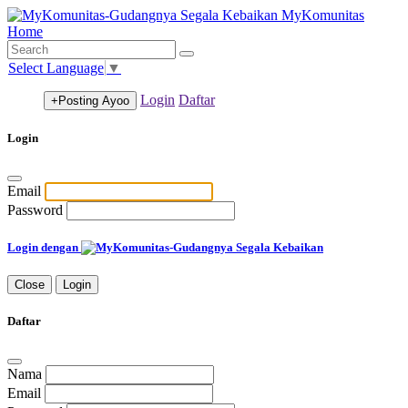
MyKomunitas
Home
Select Language
▼
Login
Daftar
+Posting
Ayoo
Login
Email
Password
Login dengan
Close
Login
Daftar
Nama
Email