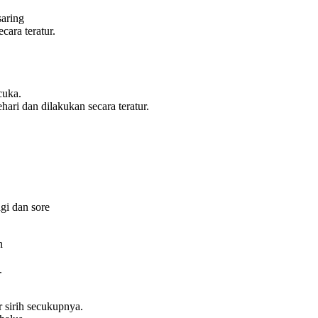
saring
ara teratur.
cuka.
ri dan dilakukan secara teratur.
i dan sore
an
ri.
 sirih secukupnya.