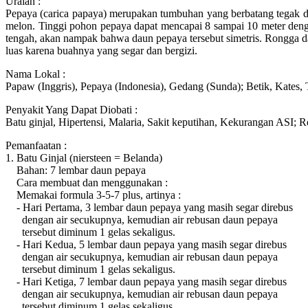
Uraian :
Pepaya (carica papaya) merupakan tumbuhan yang berbatang tegak 
melon. Tinggi pohon pepaya dapat mencapai 8 sampai 10 meter denga
tengah, akan nampak bahwa daun pepaya tersebut simetris. Rongga 
luas karena buahnya yang segar dan bergizi.
Nama Lokal :
Papaw (Inggris), Pepaya (Indonesia), Gedang (Sunda); Betik, Kates,
Penyakit Yang Dapat Diobati :
Batu ginjal, Hipertensi, Malaria, Sakit keputihan, Kekurangan ASI; R
Pemanfaatan :
1. Batu Ginjal (niersteen = Belanda)
Bahan: 7 lembar daun pepaya
Cara membuat dan menggunakan :
Memakai formula 3-5-7 plus, artinya :
- Hari Pertama, 3 lembar daun pepaya yang masih segar direbus
dengan air secukupnya, kemudian air rebusan daun pepaya
tersebut diminum 1 gelas sekaligus.
- Hari Kedua, 5 lembar daun pepaya yang masih segar direbus
dengan air secukupnya, kemudian air rebusan daun pepaya
tersebut diminum 1 gelas sekaligus.
- Hari Ketiga, 7 lembar daun pepaya yang masih segar direbus
dengan air secukupnya, kemudian air rebusan daun pepaya
tersebut diminum 1 gelas sekaligus.