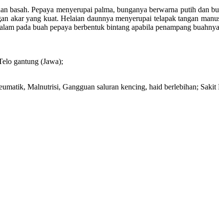
dan basah. Pepaya menyerupai palma, bunganya berwarna putih dan bu
n akar yang kuat. Helaian daunnya menyerupai telapak tangan manusia.
dalam pada buah pepaya berbentuk bintang apabila penampang buahnya 
 Telo gantung (Jawa);
eumatik, Malnutrisi, Gangguan saluran kencing, haid berlebihan; Sakit P