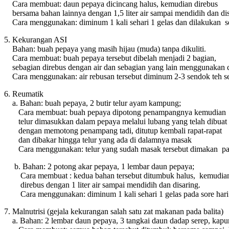
Cara membuat: daun pepaya dicincang halus, kemudian direbus
bersama bahan lainnya dengan 1,5 liter air sampai mendidih dan di
Cara menggunakan: diminum 1 kali sehari 1 gelas dan dilakukan sec
5. Kekurangan ASI
Bahan: buah pepaya yang masih hijau (muda) tanpa dikuliti.
Cara membuat: buah pepaya tersebut dibelah menjadi 2 bagian,
sebagian direbus dengan air dan sebagian yang lain menggunakan 
Cara menggunakan: air rebusan tersebut diminum 2-3 sendok teh seha
6. Reumatik
a. Bahan: buah pepaya, 2 butir telur ayam kampung;
Cara membuat: buah pepaya dipotong penampangnya kemudian
telur dimasukkan dalam pepaya melalui lubang yang telah dibuat
dengan memotong penampang tadi, ditutup kembali rapat-rapat
dan dibakar hingga telur yang ada di dalamnya masak
Cara menggunakan: telur yang sudah masak tersebut dimakan pag
b. Bahan: 2 potong akar pepaya, 1 lembar daun pepaya;
Cara membuat : kedua bahan tersebut ditumbuk halus, kemudi
direbus dengan 1 liter air sampai mendidih dan disaring.
Cara menggunakan: diminum 1 kali sehari 1 gelas pada sore ha
7. Malnutrisi (gejala kekurangan salah satu zat makanan pada balita)
a. Bahan: 2 lembar daun pepaya, 3 tangkai daun dadap serep, kapur