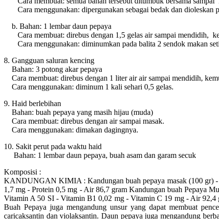
Cara membuat: semua bahan tersebut ditumbuk bersama sampai h
Cara menggunakan: dipergunakan sebagai bedak dan dioleskan pada
b. Bahan: 1 lembar daun pepaya
Cara membuat: direbus dengan 1,5 gelas air sampai mendidih, kem
Cara menggunakan: diminumkan pada balita 2 sendok makan setia
8. Gangguan saluran kencing
Bahan: 3 potong akar pepaya
Cara membuat: direbus dengan 1 liter air air sampai mendidih, kemu
Cara menggunakan: diminum 1 kali sehari 0,5 gelas.
9. Haid berlebihan
Bahan: buah pepaya yang masih hijau (muda)
Cara membuat: direbus dengan air sampai masak.
Cara menggunakan: dimakan dagingnya.
10. Sakit perut pada waktu haid
Bahan: 1 lembar daun pepaya, buah asam dan garam secuk
Komposisi :
KANDUNGAN KIMIA : Kandungan buah pepaya masak (100 gr) - Kalori
1,7 mg - Protein 0,5 mg - Air 86,7 gram Kandungan buah Pepaya Muda
Vitamin A 50 SI - Vitamin B1 0,02 mg - Vitamin C 19 mg - Air 92,4
Buah Pepaya juga mengandung unsur yang dapat membuat pencerna
caricaksantin dan violaksantin. Daun pepaya juga mengandung berba