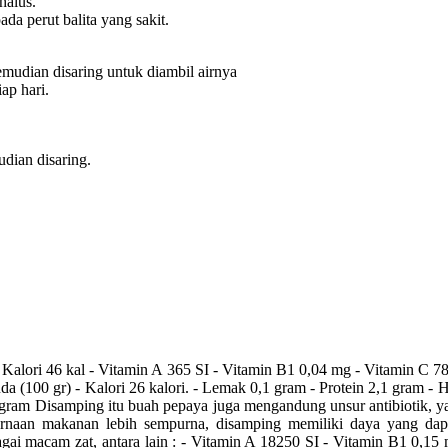
alus.
 perut balita yang sakit.
udian disaring untuk diambil airnya
p hari.
dian disaring.
 46 kal - Vitamin A 365 SI - Vitamin B1 0,04 mg - Vitamin C 78 m
 (100 gr) - Kalori 26 kalori. - Lemak 0,1 gram - Protein 2,1 gram - H
 gram Disamping itu buah pepaya juga mengandung unsur antibiotik, 
an makanan lebih sempurna, disamping memiliki daya yang dapat 
gai macam zat, antara lain : - Vitamin A 18250 SI - Vitamin B1 0,15 