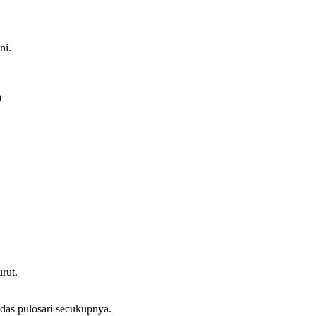
ni.
a
m
rut.
das pulosari secukupnya.