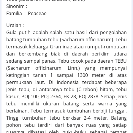
Sinonim :
Familia : Peaceae
Uraian :
Gula putih adalah salah satu hasil dari pengolahan
batang tumbuhan tebu (Sacharum officinarum). Tebu
termasuk keluarga Graminae atau rumput-rumputan
dan berkembang biak di daerah beriklim udara
sedang sampai panas. Tebu cocok pada daerah TEBU
(Sacharum offlcinarum, Linn.) yang mempunyai
ketinggian tanah 1 sampai 1300 meter di atas
permukaan laut. Di Indonesia terdapat beberapa
jenis tebu, di antaranya tebu (Cirebon) hitam, tebu
kasur, POJ 100, POJ 2364, EK 28, POJ 2878. Setiap jenis
tebu memiliki ukuran batang serta warna yang
berlainan. Tebu termasuk tumbuhan berbiji tunggal.
Tinggi turnbuhan tebu berkisar 2-4 meter. Batang
pohon tebu terdiri dari banyak ruas yang setiap
ruasnya dibatasi oleh buku-buku sebagai tempat