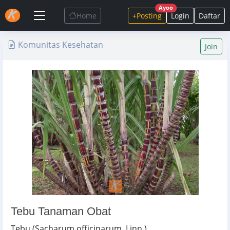
Ayoo
Home
+Posting
Login
Daftar
Komunitas Kesehatan
Join
Tebu Tanaman Obat
Tebu (Sacharum officinarum, Linn.)