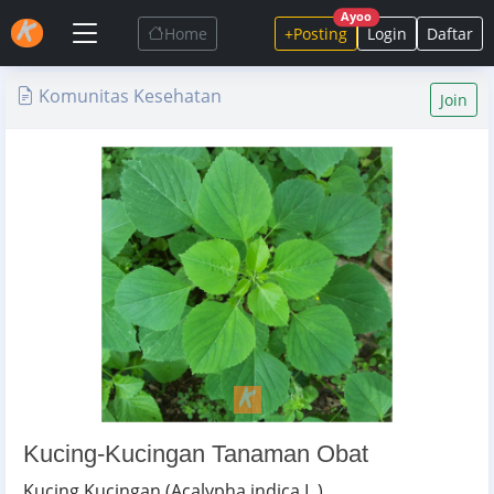
Ayoo
Home
+Posting
Login
Daftar
Komunitas Kesehatan
Join
Kucing-Kucingan Tanaman Obat
Kucing Kucingan (Acalypha indica L.)