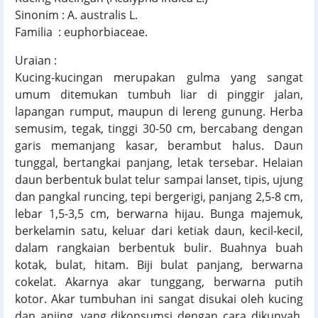
Sinonim : A. australis L.
Familia : euphorbiaceae.
Uraian :
Kucing-kucingan merupakan gulma yang sangat
umum ditemukan tumbuh liar di pinggir jalan,
lapangan rumput, maupun di lereng gunung. Herba
semusim, tegak, tinggi 30-50 cm, bercabang dengan
garis memanjang kasar, berambut halus. Daun
tunggal, bertangkai panjang, letak tersebar. Helaian
daun berbentuk bulat telur sampai lanset, tipis, ujung
dan pangkal runcing, tepi bergerigi, panjang 2,5-8 cm,
lebar 1,5-3,5 cm, berwarna hijau. Bunga majemuk,
berkelamin satu, keluar dari ketiak daun, kecil-kecil,
dalam rangkaian berbentuk bulir. Buahnya buah
kotak, bulat, hitam. Biji bulat panjang, berwarna
cokelat. Akarnya akar tunggang, berwarna putih
kotor. Akar tumbuhan ini sangat disukai oleh kucing
dan anjing, yang dikonsumsi dengan cara dikunyah.