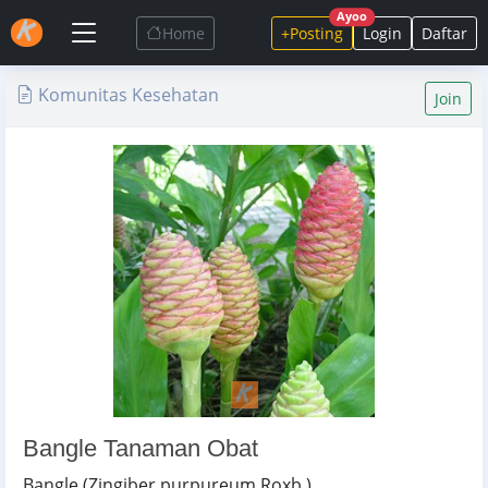
Ayoo
Home
+Posting
Login
Daftar
Komunitas Kesehatan
Join
Bangle Tanaman Obat
Bangle (Zingiber purpureum Roxb.)