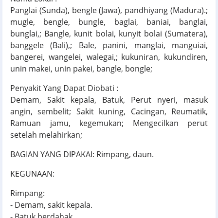
Panglai (Sunda), bengle (Jawa), pandhiyang (Madura).;
mugle, bengle, bungle, baglai, baniai, banglai,
bunglai,; Bangle, kunit bolai, kunyit bolai (Sumatera),
banggele (Bali),; Bale, panini, manglai, manguiai,
bangerei, wangelei, walegai,; kukuniran, kukundiren,
unin makei, unin pakei, bangle, bongle;
Penyakit Yang Dapat Diobati :
Demam, Sakit kepala, Batuk, Perut nyeri, masuk
angin, sembelit; Sakit kuning, Cacingan, Reumatik,
Ramuan jamu, kegemukan; Mengecilkan perut
setelah melahirkan;
BAGIAN YANG DIPAKAI: Rimpang, daun.
KEGUNAAN:
Rimpang:
- Demam, sakit kepala.
- Batuk berdahak.