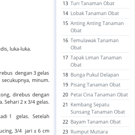
13
Turi Tanaman Obat
14
Lobak Tanaman Obat
15
Anting Anting Tanaman
Obat
16
Temulawak Tanaman
Obat
is, luka-luka.
17
Tapak Liman Tanaman
Obat
irebus dengan 3 gelas
18
Bunga Pukul Delapan
du secukupnya, minum.
19
Pisang Tanaman Obat
otong, direbus dengan
20
Petai Cina Tanaman Obat
Sehari 2 x 3/4 gelas.
21
Kembang Sepatu
Sunsang Tanaman Obat
jadi 1 gelas. Setelah
22
Bayam Tanaman Obat
cing, 3/4 jari ± 6 cm
23
Rumput Mutiara