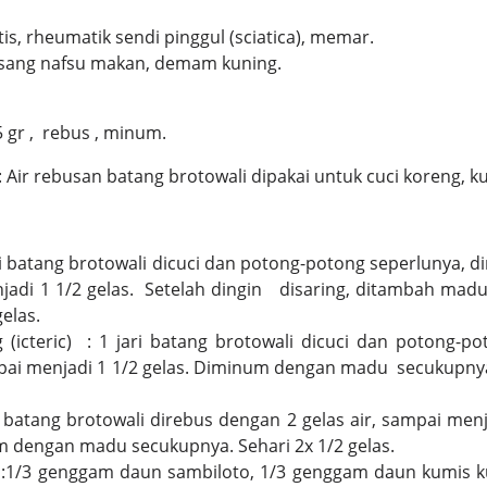
tis, rheumatik sendi pinggul (sciatica), memar.
ang nafsu makan, demam kuning.
 gr , rebus , minum.
ir rebusan batang brotowali dipakai untuk cuci koreng, kud
ri batang brotowali dicuci dan potong-potong seperlunya, d
jadi 1 1/2 gelas. Setelah dingin disaring, ditambah ma
gelas.
icteric) : 1 jari batang brotowali dicuci dan potong-p
mpai menjadi 1 1/2 gelas. Diminum dengan madu secukupnya. 
 batang brotowali direbus dengan 2 gelas air, sampai men
m dengan madu secukupnya. Sehari 2x 1/2 gelas.
:1/3 genggam daun sambiloto, 1/3 genggam daun kumis ku