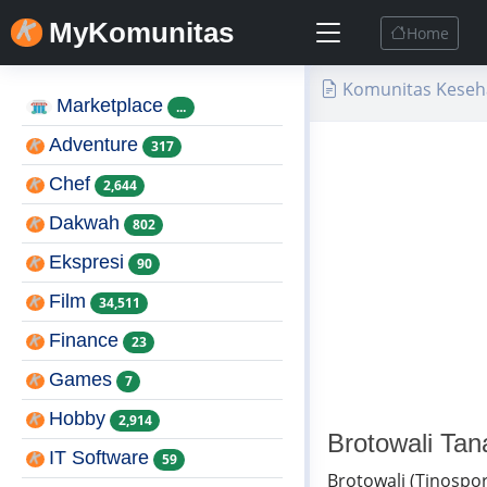
MyKomunitas
Home
Komunitas Keseh
Marketplace
...
Adventure
317
Chef
2,644
Dakwah
802
Ekspresi
90
Film
34,511
Finance
23
Games
7
Hobby
2,914
Brotowali Ta
IT Software
59
Brotowali (Tinospora