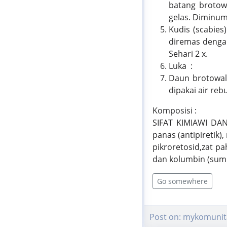
batang brotow
gelas. Diminum 
Kudis (scabies
diremas dengan
Sehari 2 x.
Luka :
Daun brotowali
dipakai air reb
Komposisi :
SIFAT KIMIAWI DAN
panas (antipiretik)
pikroretosid,zat p
dan kolumbin (sum
Go somewhere
Post on: mykomunit