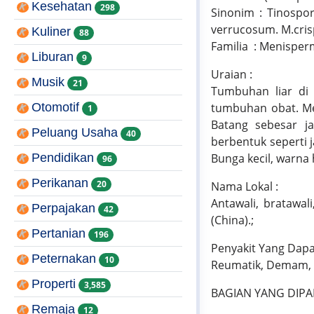
Kesehatan
298
Sinonim : Tinospo
verrucosum. M.cris
Kuliner
88
Familia : Menispe
Liburan
9
Uraian :
Musik
21
Tumbuhan liar di 
Otomotif
tumbuhan obat. Me
1
Batang sebesar jar
Peluang Usaha
40
berbentuk seperti j
Pendidikan
Bunga kecil, warna
96
Perikanan
20
Nama Lokal :
Antawali, bratawali
Perpajakan
42
(China).;
Pertanian
196
Penyakit Yang Dapat
Peternakan
10
Reumatik, Demam, 
Properti
3,585
BAGIAN YANG DIPAK
Remaja
12