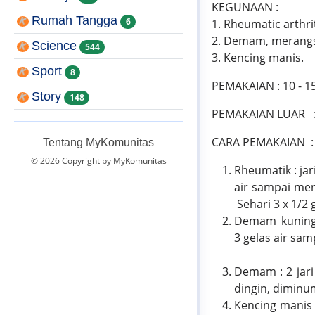
KEGUNAAN :
Rumah Tangga
6
1. Rheumatic arthri
2. Demam, merangs
Science
544
3. Kencing manis.
Sport
8
PEMAKAIAN : 10 - 15
Story
148
PEMAKAIAN LUAR : A
CARA PEMAKAIAN :
Tentang MyKomunitas
© 2026 Copyright by MyKomunitas
Rheumatik : ja
air sampai men
Sehari 3 x 1/2 
Demam kuning (
3 gelas air sa
Demam : 2 jari
dingin, diminu
Kencing manis 