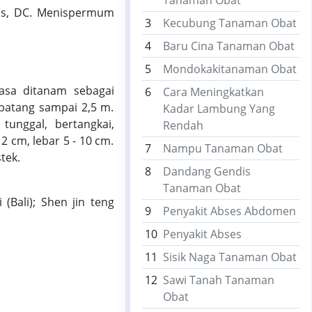
Tanaman Obat
pus, DC. Menispermum
3
Kecubung Tanaman Obat
4
Baru Cina Tanaman Obat
5
Mondokakitanaman Obat
asa ditanam sebagai
6
Cara Meningkatkan
batang sampai 2,5 m.
Kadar Lambung Yang
 tunggal, bertangkai,
Rendah
2 cm, lebar 5 - 10 cm.
7
Nampu Tanaman Obat
tek.
8
Dandang Gendis
Tanaman Obat
 (Bali); Shen jin teng
9
Penyakit Abses Abdomen
10
Penyakit Abses
11
Sisik Naga Tanaman Obat
12
Sawi Tanah Tanaman
Obat