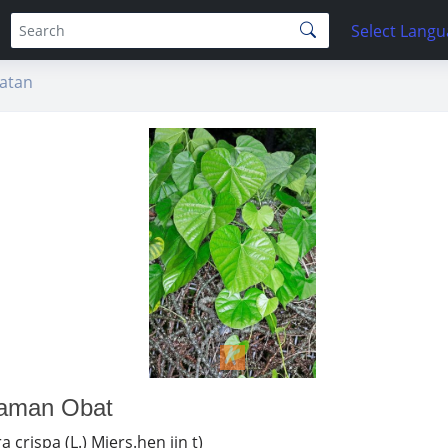
Select Lang
atan
naman Obat
 crispa (L.) Miers.hen jin t)