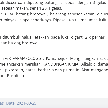
ali dicuci dan dipotong-potong, direbus dengan 3 gelas 
setelah makan, sehari 2 X 1 gelas.
) : 3 jari batang brotowali, belerang sebesar kemiri, dicu
 minyak kelapa seperlunya. Dipakai untuk melumas kulit 
 ditumbuk halus, letakkan pada luka, diganti 2 x perhari
usan batang brotowali.
 EFEK FARMAKOLOGIS : Pahit, sejuk. Menghilangkan sakit 
, melancarkan meridian. KANDUNGAN KIMIA : Alkaloid, damar 
ahit pikroretin, harsa, berberin dan palmatin. Akar mengan
ber:Puspitek)
as|Date: 2021-09-25