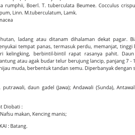
ra rumphii, Boerl. T. tuberculata Beumee. Cocculus cris
pum, Linn. M.tuberculatum, Lamk.
rmacea
hutan, ladang atau ditanam dihalaman dekat pagar. Bi
nyukai tempat panas, termasuk perdu, memanjat, tinggi 
i kelingking, berbintil-bintil rapat rasanya pahit. Daun
antung atau agak budar telur berujung lancip, panjang 7 - 1
 hijau muda, berbentuk tandan semu. Diperbanyak dengan s
, putrawali, daun gadel (Jawa); Andawali (Sunda), Antawali
 Diobati :
Nafsu makan, Kencing manis;
AI : Batang.