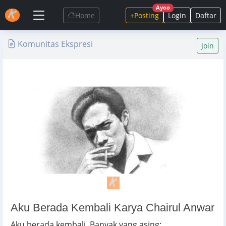
Ayoo
Home
+Posting
Login
Daftar
Komunitas Ekspresi
Join
Aku Berada Kembali Karya Chairul Anwar
Aku berada kembali. Banyak yang asing: